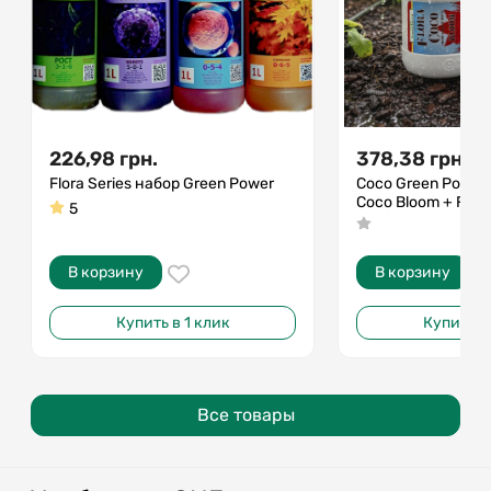
226,98
грн.
378,38
грн.
Flora Series набор Green Power
Coco Green Power 
Coco Bloom + Flor
5
В корзину
В корзину
Купить в 1 клик
Купить в 
Все товары