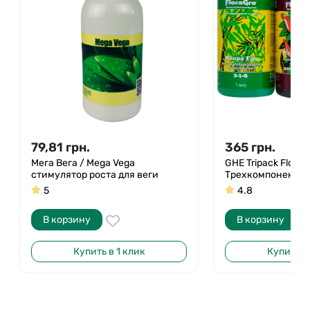
79,81
грн.
365
грн.
Мега Вега / Mega Vega
GHE Tripack Flora 
стимулятор роста для веги
Трехкомпонентны
5
4.8
В корзину
В корзину
Купить в 1 клик
Купить в 