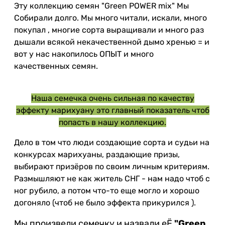
Эту коллекцию семян "Green POWER mix" Мы
Собирали долго. Мы много читали, искали, много
покупал , многие сорта выращивали и много раз
дышали всякой некачественной дымо хренью = и
вот у нас накопилось ОПЫТ и много
качественных семян.
Наша семечка очень сильная по качеству
эффекту марихуану это главный показатель чтоб
попасть в нашу коллекцию.
Дело в том что люди создающие сорта и судьи на
конкурсах марихуаны, раздающие призы,
выбирают призёров по своим личным критериям.
Размышляют не как житель СНГ - нам надо чтоб с
ног рубило, а потом что-то еще могло и хорошо
догоняло (чтоб не было эффекта прикурился ).
Мы произвели семечку и назвали еЁ
"Green