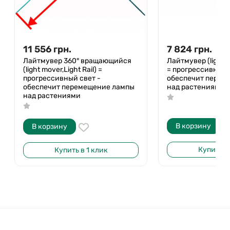
11 556
грн.
7 824
грн.
Лайтмувер 360° вращающийся
Лайтмувер (light m
(light mover,Light Rail) =
= прогрессивный 
прогрессивный свет -
обеспечит перем
обеспечит перемещение лампы
над растениями
над растениями
В корзину
В корзину
Купить в 
Купить в 1 клик