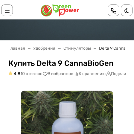
Те
Главная
Удобрения
Стимуляторы
Delta 9 CannaBio
Купить Delta 9 CannaBioGen
4.8
10 отзывов
В избранное
К сравнению
Поделитьс