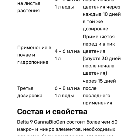
на листья
1 л воды
цветения через
растения
каждые 10 дней
в той же
дозировке
Применяется
перед и в пик
Применение в
4 - 6 мл на
цветения
почве и
1 л
(спустя 30 дней
гидропонике
после начала
цветения)
через 15 дней
Третья
6 - 8 мл на
после
дозировка
1 л воды
последнего
применения
Состав и свойства
Delta 9 CannaBioGen состоит более чем 60
макро- и микро элементов, необходимых