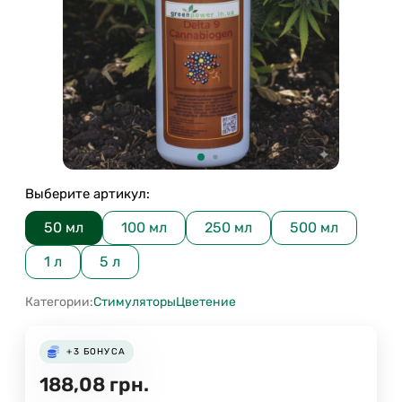
Выберите артикул:
50 мл
100 мл
250 мл
500 мл
1 л
5 л
Категории:
Стимуляторы
Цветение
+3
БОНУСА
188,08
грн.