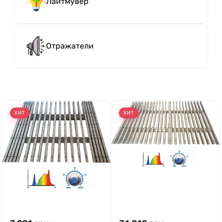
Лайтмувер
Отражатели
ХИТ
ХИТ