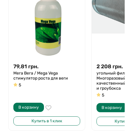
79,81
грн.
2 208
грн.
Мега Вега / Mega Vega
угольный фильтр 
стимулятор роста для веги
Многоразовый, Ра
качественный дл
5
и гроубокса
5
В корзину
В корзину
Купить в 1 клик
Купить в 