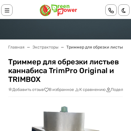
Те
Главная
Экстракторы
Триммер для обрезки листьев ка
Триммер для обрезки листьев
каннабиса TrimPro Original и
TRIMBOX
Добавить отзыв
В избранное
К сравнению
Поделить