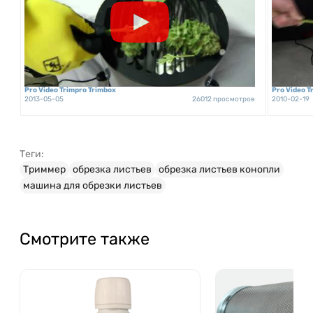
Pro Video Trimpro Trimbox
Pro Video T
2013-05-05
26012 просмотров
2010-02-19
Теги:
Триммер
обрезка листьев
обрезка листьев конопли
машина для обрезки листьев
Смотрите также