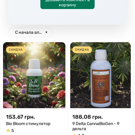
корзину
С начала алфавита
СКИДКА
СКИДКА
153,67
грн.
188,08
грн.
Bio Bloom стимулятор
9 Delta CannaBioGen - 9
дельта
5