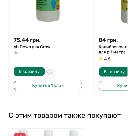
75,44
грн.
84
грн.
ph Down для Grow
Калибровочный ж
для pH метра
4.5
В корзину
В корзину
Купить в 1 клик
Купить в 
С этим товаром также покупают