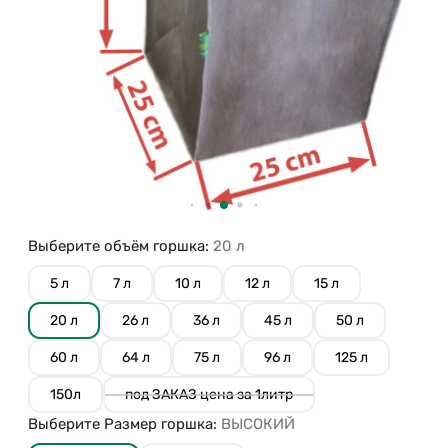
Выберите объём горшка:
20 л
5 л
7 л
10 л
12 л
15 л
20 л
26 л
36 л
45 л
50 л
60 л
64 л
75 л
96 л
125 л
150л
под ЗАКАЗ цена за 1литр
Выберите Размер горшка:
ВЫСОКИЙ