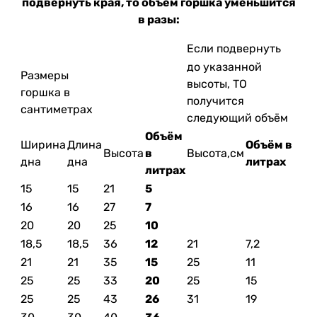
подвернуть края, то объём горшка уменьшится
в разы:
Если подвернуть
до указанной
Размеры
высоты, ТО
горшка в
получится
сантиметрах
следующий объём
Объём
Ширина
Длина
Объём в
Высота
в
Высота,см
дна
дна
литрах
литрах
15
15
21
5
16
16
27
7
20
20
25
10
18,5
18,5
36
12
21
7,2
21
21
35
15
25
11
25
25
33
20
25
15
25
25
43
26
31
19