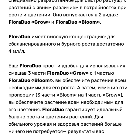
специально разработанное для быстро растущих
растений с явным различием в потребностях при
росте и цветении. Оно выпускается в 2 видах:
FloraDuo «Grow»
и
FloraDuo «Bloom»
.
FloraDuo
имеет высокую концентрацию: для
сбалансированного и бурного роста достаточно
4 мл/л.
Еще
FloraDuo
прост и удобен для использования:
смешав 3 части
FloraDuo «Grow»
с 1 частью
FloraDuo «Bloom»
, вы обеспечите растение всем
необходимым для его роста. А затем, изменив эти
пропорции (3 части «Bloom» на 1 часть «Grow»),
вы обеспечите растение всем необходимым для
его цветения.
FloraDuo
гарантирует идеальный
баланс роста и цветения растений. Для
обильного урожая и здоровья растений больше
ничего не потребуется— результаты вас