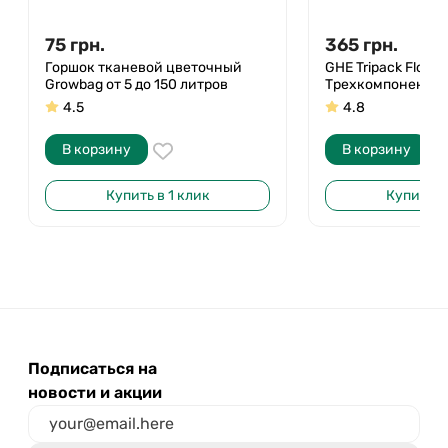
75
грн.
365
грн.
Горшок тканевой цветочный
GHE Tripack Flora 
Growbag от 5 до 150 литров
Трехкомпонентны
4.5
4.8
В корзину
В корзину
Купить в 1 клик
Купить в 
Подписаться на
новости и акции