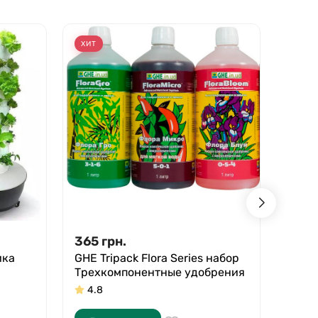
ХИТ
СКИД
365
грн.
153,
ика
GHE Tripack Flora Series набор
Акти
Трехкомпонентные удобрения
Bio R
4.8
5