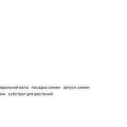
неральной ваты
посадка семян
запуск семян
row
субстрат для растений