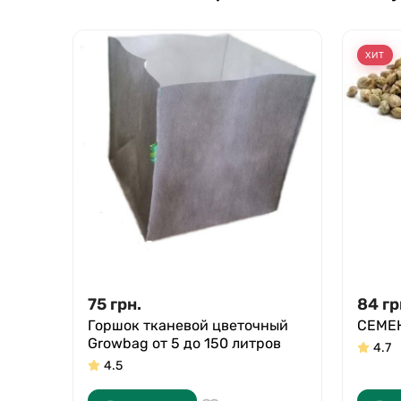
ХИТ
75
грн.
84
гр
Горшок тканевой цветочный
СЕМЕ
Growbag от 5 до 150 литров
4.7
4.5