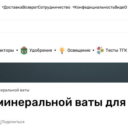
Доставка
Возврат
Сотрудничество
Конфедициальность
ВидеО
акторы
Удобрения
Освещение
Тесты ТГК
неральной ваты
 минеральной ваты для
Поделиться