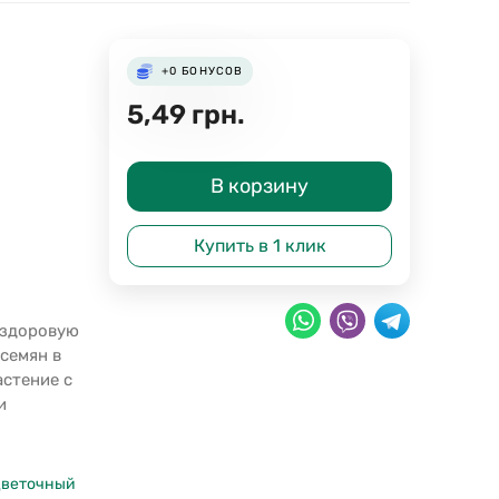
+0
БОНУСОВ
5,49
грн.
В корзину
Купить в 1 клик
 здоровую
семян в
астение с
и
цветочный