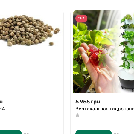
ХИТ
н.
5 955
грн.
НА
Вертикальная гидропон