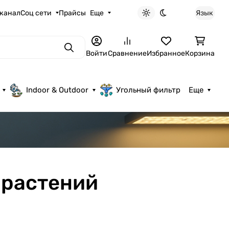
 канал
Соц сети
Прайсы
Еще
Язык
Светлая тема
Темная тема
Поиск
Войти
Сравнение
Избранное
Корзина
Indoor & Outdoor
Угольный фильтр
Еще
 растений