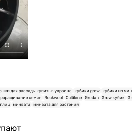
ршки для рассады купить в украине
кубики grow
кубики из ми
проращивание семян
Rockwool
Cultilene
Grodan
Grow кубик
G
еплиц
минвата
минвата для растений
упают