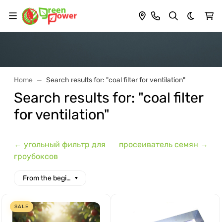
Dark th
Home
Search results for: "coal filter for ventilation"
Search results for: "coal filter
for ventilation"
← угольный фильтр для
просеиватель семян →
гроубоксов
From the beginning of the alphabet
SALE