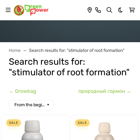
Dark th
Home
Search results for: "stimulator of root formation"
Search results for:
"stimulator of root formation"
← Growbag
природный гормон →
From the beginning of the alphabet
SALE
SALE