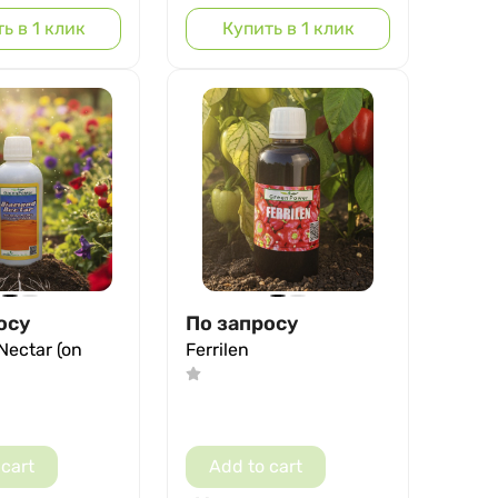
ь в 1 клик
Купить в 1 клик
осу
По запросу
ectar (on
Ferrilen
 cart
Add to cart