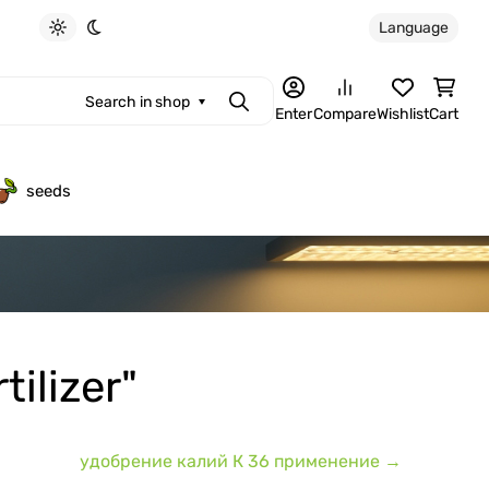
Language
Light theme
Dark theme
Search in shop
Search
Enter
Compare
Wishlist
Cart
seeds
tilizer"
удобрение калий К 36 применение →