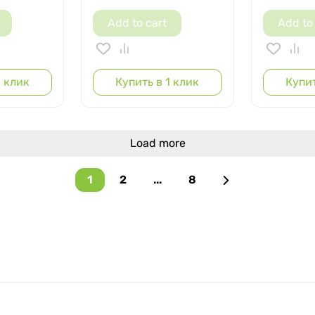
Add to cart
Add to
1 клик
Купить в 1 клик
Купит
Load more
1
2
...
8