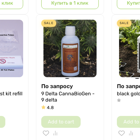
1 клик
Купить в 1 клик
Купит
SALE
SALE
По запросу
По запр
 kit refill
9 Delta CannaBioGen -
black gol
9 delta
4.8
Add to cart
Add to