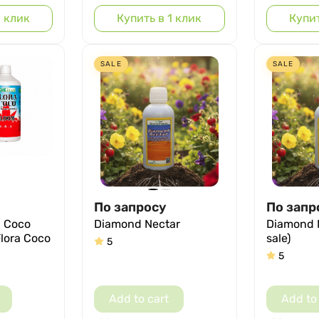
1 клик
Купить в 1 клик
Купит
SALE
SALE
По запросу
По запр
a Coco
Diamond Nectar
Diamond N
lora Coco
sale)
5
5
Add to cart
Add to