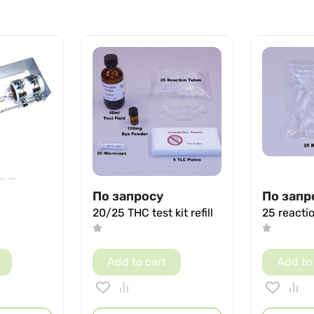
По запросу
По запр
20/25 THC test kit refill
25 reacti
Add to cart
Add to