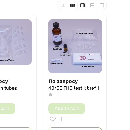
осу
По запросу
on tubes
40/50 THC test kit refill
 cart
Add to cart