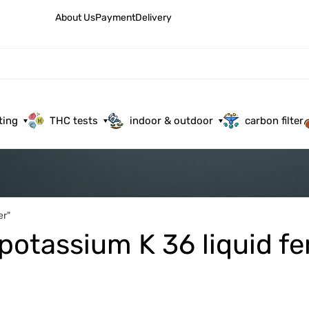
About Us
Payment
Delivery
ting
THC tests
indoor & outdoor
carbon filter
er"
potassium K 36 liquid fer