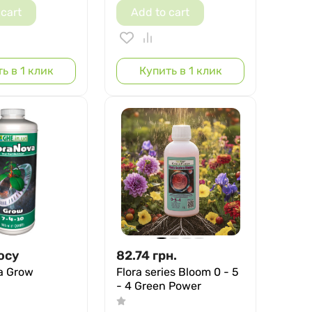
 cart
Add to cart
ь в 1 клик
Купить в 1 клик
осу
82.74
грн.
a Grow
Flora series Bloom 0 - 5
- 4 Green Power