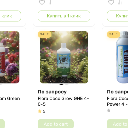
1 клик
Купить в 1 клик
Купит
SALE
SALE
По запросу
По запр
oom Green
Flora Coco Grow GHE 4-
Flora Coc
4
0-5
Power 4 -
5
Add to cart
Add to