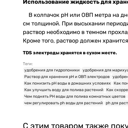
Использование жидкость
для хран
В колпачок рН или ОВП метра на дно
см толщиной. При высыхании периоди
раствор необходимо в темном прохла
Кроме того, раствор должен хранится
TDS электроды хранятся в сухом месте.
Теги:
удобрения для гидропоники
удобрения для мариху
Pаствор для хранения рН и ОВП электродов
удобре
Как понизить pH воды в домашних условиях
Как по
Как улучшить воду для полива растений
Как скорре
Чем поднять PH воды для полива комнатных цветов
чем регулировать ph воды для растений
ph для рас
С этим товаром также пок