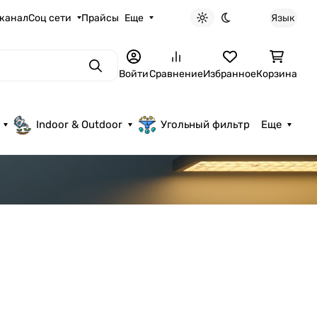
 канал
Соц сети
Прайсы
Еще
Язык
Светлая тема
Темная тема
Поиск
Войти
Сравнение
Избранное
Корзина
Indoor & Outdoor
Угольный фильтр
Еще