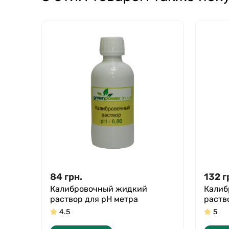
84
грн.
132
г
Калибровочный жидкий
Калиб
раствор для pH метра
раств
4.5
5