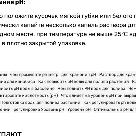
ения рН
:
 положите кусочек мягкой губки или белого п
чески капайте несколько капель раствора дл
дном месте, при температуре не выше 25°С в
 в плотно закрытой упаковке.
аны
чем промывать ph метр
для хранения рН
Pаствор для хра
ние для канабиса
Как повысить pH воды для полива растений
К
низить pH воды в бассейне
Чем поднять PH воды для полива
Чем
ктировать кислотность (pH)
Что влияет на уровень pH при выр
Подготовка воды для полива растений
как регулировать ph вод
тений
регулировка Уровень pH
Уровень pH
Оптимальный pH дл
упают