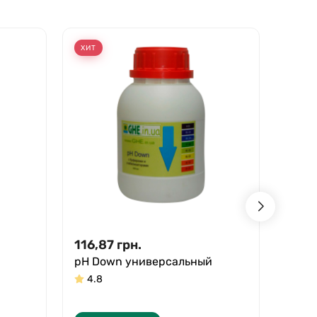
ХИТ
ХИТ
116,87
грн.
165,
pH Down универсальный
Flora
цвет
4.8
5