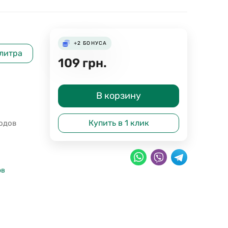
+2
БОНУСА
 литра
109
грн.
В корзину
Купить в 1 клик
одов
ов