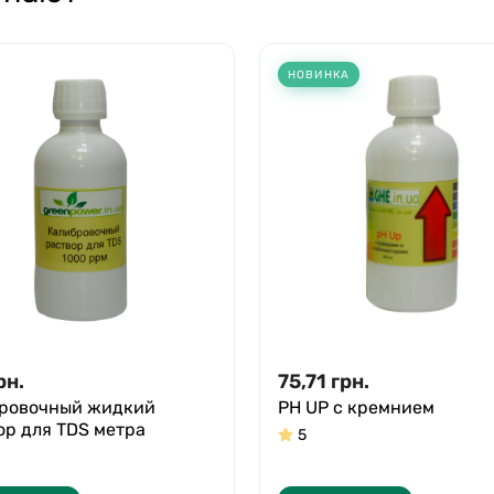
НОВИНКА
рн.
75,71
грн.
ровочный жидкий
PH UP с кремнием
ор для TDS метра
5