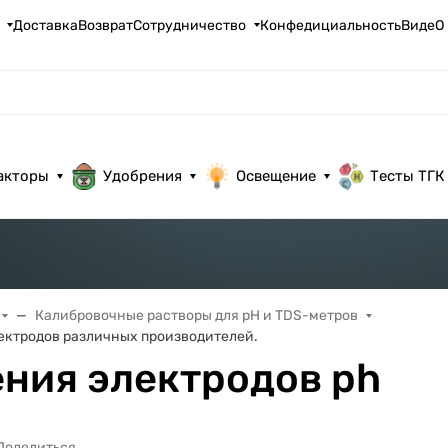
Доставка
Возврат
Сотрудничество
Конфедициальность
ВидеО
акторы
Удобрения
Освещение
Тесты ТГК
Калибровочные растворы для pH и TDS-метров
лектродов различных производителей.
ения электродов ph
Поделиться