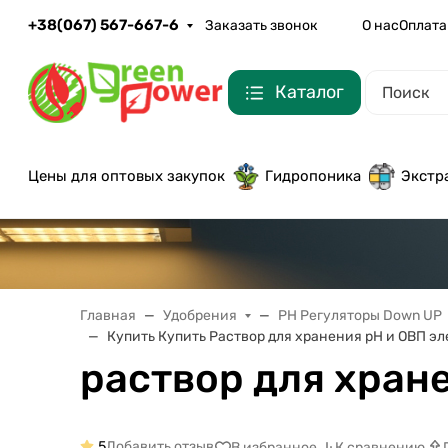
+38(067) 567-667-6
Заказать звонок
О нас
Оплата
Каталог
Цены для оптовых закупок
Гидропоника
Экстр
Главная
Удобрения
PH Регуляторы Down UP
Купить Купить Pаствор для хранения рН и ОВП э
раствор для хран
5
Добавить отзыв
В избранное
К сравнению