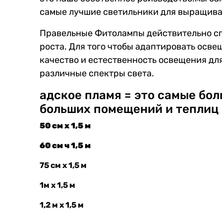
самые лучшие светильники для выращива
Правельные Фитолампы действительно сп
роста. Для того чтобы адаптировать осве
качество и естественность освещения дл
различные спектры света.
адское пламя = это самые бо
больших помещений и теплиц 
50 см х 1,5 м
60 см ч 1,5 м
75 см х 1,5 м
1м х 1,5 м
1,2 м х 1,5 м