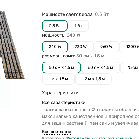
Мощность светодиода:
0,5 Вт
0,5 Вт
1 Вт
мощность:
240 W
240 W
720 W
960 W
1200 
размеры ламп:
50 см х 1,5 м
50 см х 1,5 м
60 см х 1,5 м
75 см 
1 м х 1,5 м
1,2 м х 1,5 м
Характеристики
Все характеристики
только качественные Фитолампы обеспеч
максимально качественное и природное о
для ваших растений, тем самым увеличива
Все описание
Категории:
Фитолампы - фитосветильники