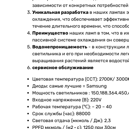
зависимости от конкретных потребностей
Уникальная разработка
в наших лампах э
охлаждения, что обеспечивает эффективно
течение длительного времени, что способ
Преимущество
наших ламп в том, что в и
пассивной системе охлаждения он совер
Водонепроницаемость
- в конструкции 
светильника и его при необходимости лег
выращивания растений является водостойк
сервисное обслуживание
Цветовая температура (CCT): 2700К/ 3000K
Диоды: самые лучшие = Samsung
Мощность светильников : 150,188,364,450,
Входное напряжение (В): 220V
Рабочая температура (℃): – 20 – 40
Срок службы (час): 88000
Световая отдача (мкмоль / Дж): 2,3
PPFD мкмоль / (м2 · с): 1250 при 30см