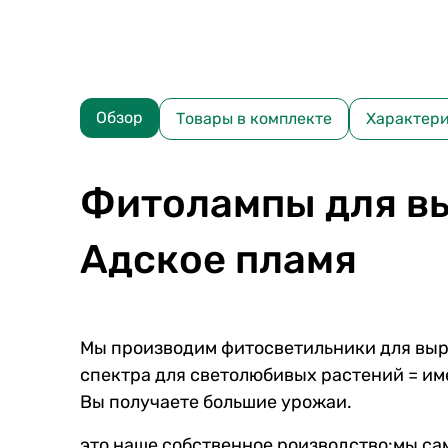
Обзор
Товары в комплекте
Характер
Фитолампы для вы
Адское пламя
Мы производим фитосветильники для выр
спектра для светолюбивых растений = име
Вы получаете большие урожаи.
это наше собственное роизводство:мы сам