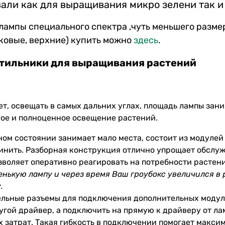
али как для выращивания микро зелени так и
лампы специального спектра ,чуть меньшего разме
ковые, верхние) купить можно
здесь
.
етильники для выращивания растений
яет, освещать в самых дальних углах, площадь лампы зан
ое и полноценное освещение растений.
нном состоянии занимает мало места, состоит из модуле
инить. Разборная конструкция отлично упрощает обслуж
зволяет оперативно реагировать на потребности растен
енькую лампу и через время Ваш гроубокс увеличился в 
.
льные разъемы для подключения дополнительных модуле
угой драйвер, а подключить на прямую к драйверу от л
 затрат. Такая гибкость в подключении помогает макси