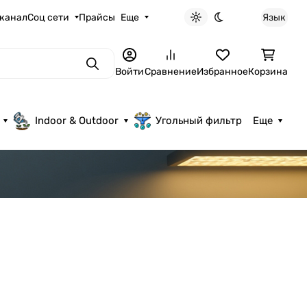
 канал
Соц сети
Прайсы
Еще
Язык
Светлая тема
Темная тема
Поиск
Войти
Сравнение
Избранное
Корзина
Indoor & Outdoor
Угольный фильтр
Еще