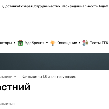
Доставка
Возврат
Сотрудничество
Конфедициальность
ВидеО
акторы
Удобрения
Освещение
Тесты ТГК
ильники
Фитолампы 1,5 м для гроутеплиц
астний
делиться