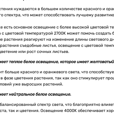
стения нуждаются в большем количестве красного и ора
о спектра, что может способствовать лучшему развитию
же есть основное освещение с более высокой цветовой т
с цветовой температурой 2700K может помочь создать б
е растения реагируют на изменение длины светового дн
и растения съедобные листья, освещение с цветовой тем
цветение или рост сочных листьев.
еет теплое белое освещение, которое имеет желтоватый
ит больше красного и оранжевого света, что способству
 в фазе цветения растения, так как оно стимулирует пр
словий уже выросших растений.
еет нейтральное белое освещение.
сбалансированный спектр света, что благоприятно влияе
оста, так и цветения. Освещение 4000K обеспечивает х