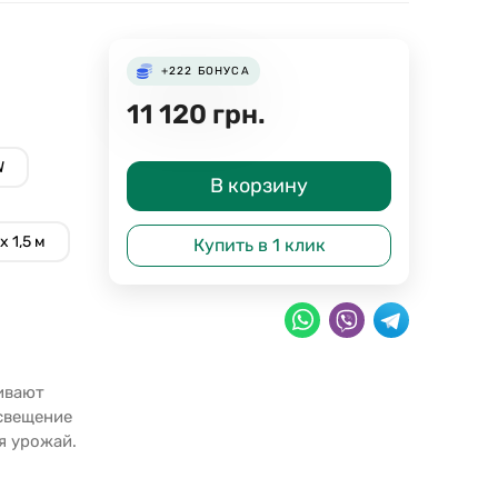
+222
БОНУСА
11 120
грн.
W
В корзину
х 1,5 м
Купить в 1 клик
ивают
свещение
я урожай.