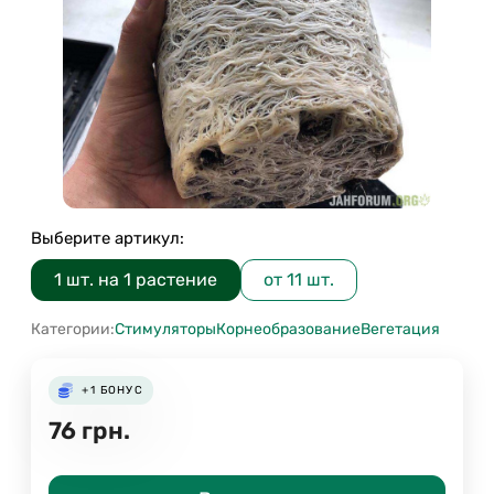
Выберите артикул:
1 шт. на 1 растение
от 11 шт.
Категории:
Стимуляторы
Корнеобразование
Вегетация
+1
БОНУС
76
грн.