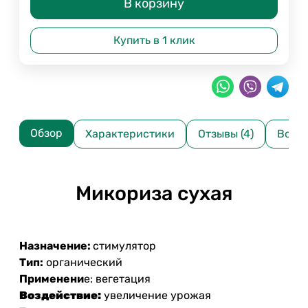
В корзину
Купить в 1 клик
Обзор
Характеристики
Отзывы (4)
Вопр
Микориза сухая
Назначение:
стимулятор
Тип:
органический
Применени
е: вегетация
Воздействие:
увеличение урожая