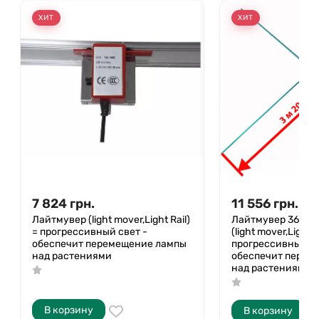
ХИТ
ХИТ
7 824
грн.
11 556
грн.
Лайтмувер (light mover,Light Rail)
Лайтмувер 360° 
= прогрессивный свет -
(light mover,Light R
обеспечит перемещение лампы
прогрессивный св
над растениями
обеспечит перем
над растениями
В корзину
В корзину