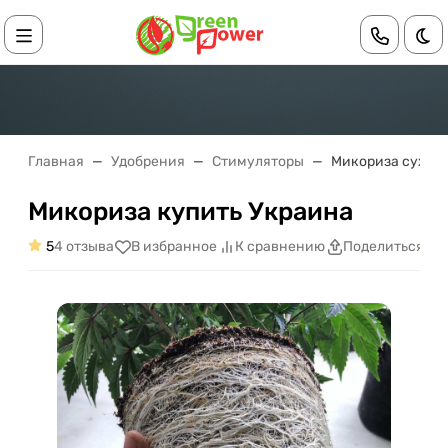
Те
Главная
Удобрения
Стимуляторы
Микориза сухая
Микориза купить Украина
5
4 отзыва
В избранное
К сравнению
Поделиться
С