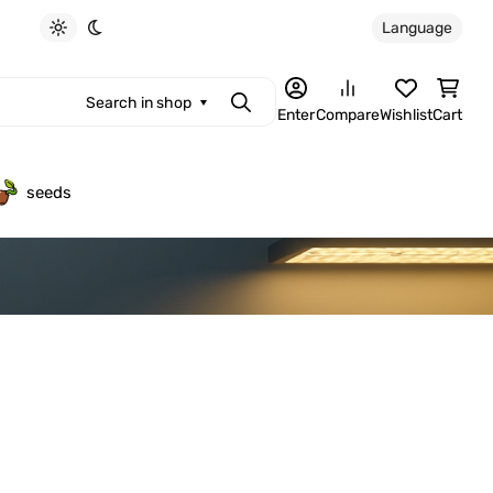
Language
Light theme
Dark theme
Search in shop
Search
Enter
Compare
Wishlist
Cart
seeds