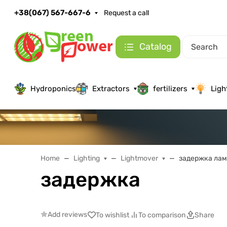
+38(067) 567-667-6
Request a call
Catalog
Hydroponics
Extractors
fertilizers
Ligh
Home
Lighting
Lightmover
задержка ла
задержка
Add reviews
To wishlist
To comparison
Share