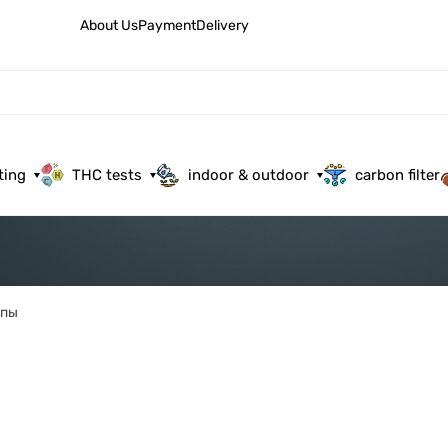
About Us
Payment
Delivery
ting
THC tests
indoor & outdoor
carbon filter
мпы