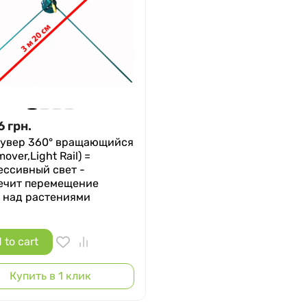
6
грн.
увер 360° вращающийся
mover,Light Rail) =
ессивный свет -
ечит перемещение
 над растениями
 to cart
Купить в 1 клик