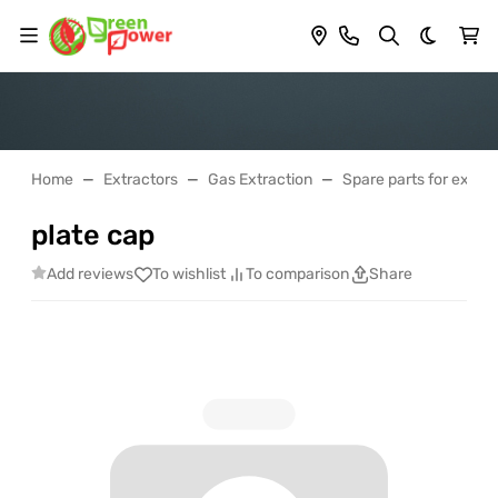
Dark th
Home
Extractors
Gas Extraction
Spare parts for extrac
plate cap
Add reviews
To wishlist
To comparison
Share