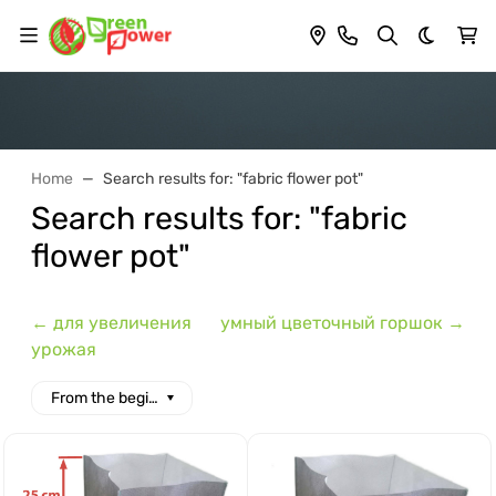
Dark th
Home
Search results for: "fabric flower pot"
Search results for: "fabric
flower pot"
← для увеличения
умный цветочный горшок →
урожая
From the beginning of the alphabet