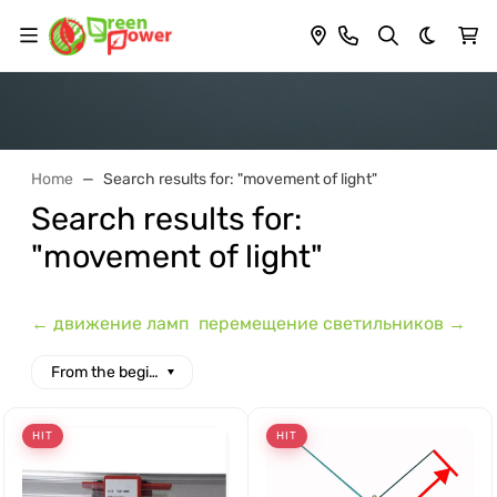
Dark th
Home
Search results for: "movement of light"
Search results for:
"movement of light"
← движение ламп
перемещение светильников →
From the beginning of the alphabet
HIT
HIT