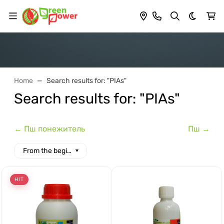
Dark th
Home
Search results for: "PIAs"
Search results for: "PIAs"
← Пш понежитель
Пш →
From the beginning of the alphabet
HIT