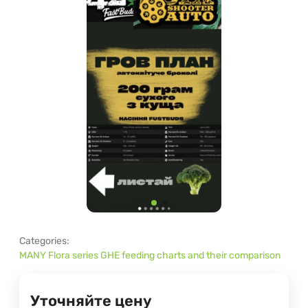
Categories:
MANY Flora series GHE feeding charts and their comparison
Уточняйте цену