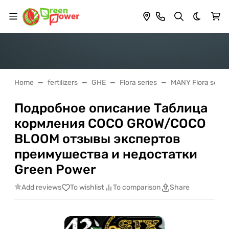
Dark th
Home
fertilizers
GHE
Flora series
MANY Flora series
Подробное описание Таблица
кормления COCO GROW/COCO
BLOOM отзывы экспертов
преимушества и недостатки
Green Power
Add reviews
To wishlist
To comparison
Share