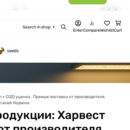
Language
Light theme
Dark theme
Search in shop
Search
Enter
Compare
Wishlist
Cart
seeds
+ СО2) уценка . Прямые поставки от производителя,
по всей Украине
одукции: Харвест
 от производителя,