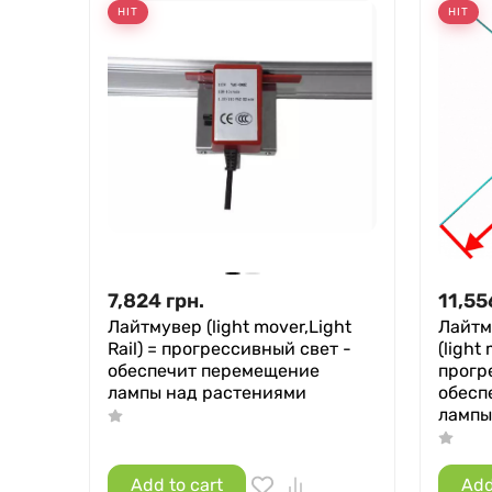
HIT
HIT
7,824
грн.
11,55
Лайтмувер (light mover,Light
Лайтм
Rail) = прогрессивный свет -
(light 
обеспечит перемещение
прогр
лампы над растениями
обесп
лампы
Add to cart
Add