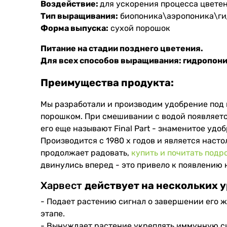
Воздействие:
для ускорения процесса цвете
Тип выращивания:
биопоника\аэропоника\ги
Форма выпуска:
сухой порошок
Питание на стадии позднего цветения.
Для всех способов выращивания: гидропони
Преимущества продукта:
Мы разработали и производим удобрение под н
порошком. При смешивании с водой появляется
его еще называют Final Part - знаменитое уд
Производится с 1980 х годов и является насто
продолжает радовать,
купить и почитать подр
двинулись вперед - это привело к появлению 
Харвест
действует на нескольких у
- Подает растению сигнал о завершении его 
этапе.
- Вынуждает растение укреплять иммунную с