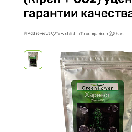
гарантии качества
Add reviews
To wishlist
To comparison
Share