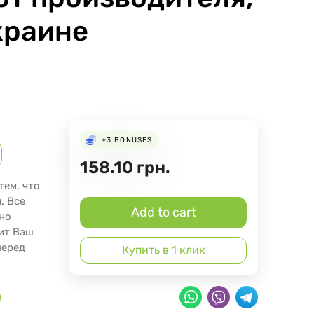
краине
+3
BONUSES
158.10
грн.
тем, что
. Все
Add to cart
оно
вит Ваш
перед
Купить в 1 клик
)