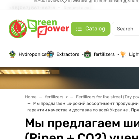
Add reviews
To wishlist
To comparison
Shar
+38(067) 567-667-6
Request a call
Catalog
Hydroponics
Extractors
fertilizers
Ligh
Home
fertilizers
Fertilizers for the street (Dry p
Мы предлагаем широкий ассортимент продукции: 
гарантии качества и доставка по всей Украине . Пр
Мы предлагаем ши
(Ripen + СО2) уце