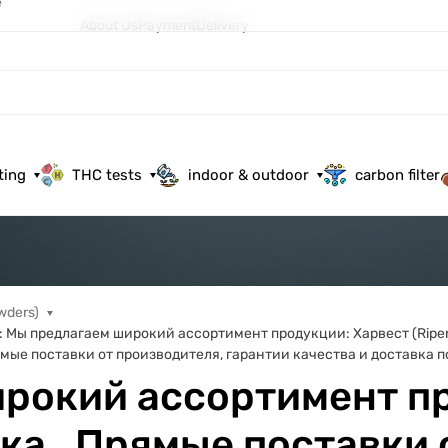
e
About Us
Payment
Delivery
ting
THC tests
indoor & outdoor
carbon filter
owders)
Мы предлагаем широкий ассортимент продукции: Харвест (Ripen 
ямые поставки от производителя, гарантии качества и доставка 
рокий ассортимент пр
нка . Прямые поставки