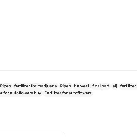
Ripen
fertilizer for marijuana
Ripen
harvest
final part
elj
fertilize
zer for autoflowers buy
Fertilizer for autoflowers