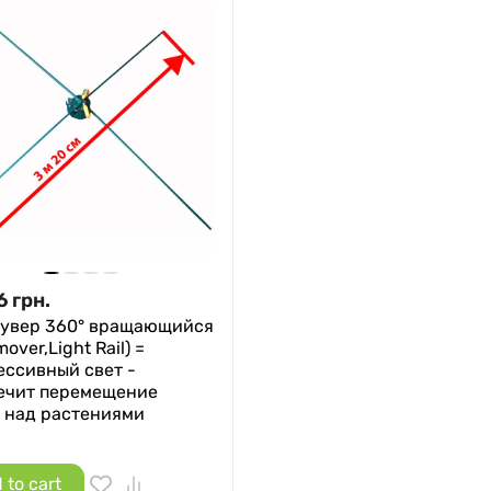
6
грн.
увер 360° вращающийся
mover,Light Rail) =
ессивный свет -
ечит перемещение
 над растениями
 to cart