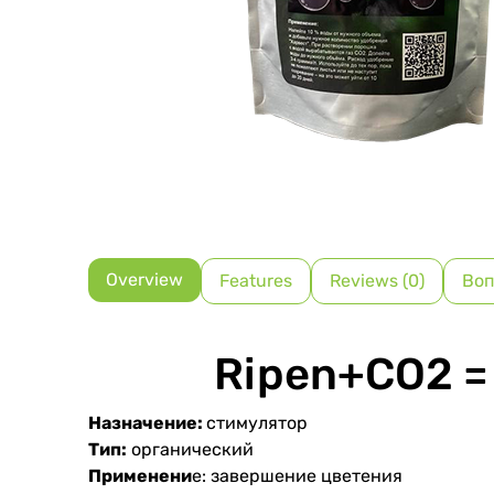
Overview
Features
Reviews (0)
Воп
Ripen+СО2 =
Назначение:
стимулятор
Тип:
органический
Применени
е: завершение цветения