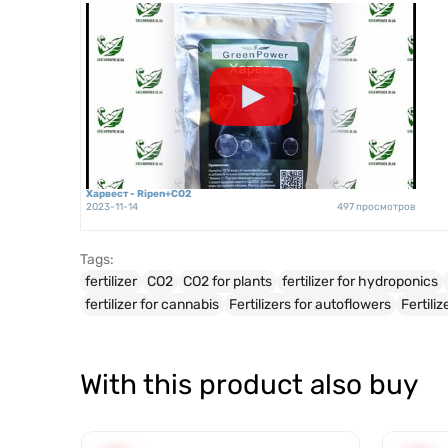
Харвест - Ripen+CO2
2023-11-14
497 просмотров
Tags:
fertilizer
CO2
CO2 for plants
fertilizer for hydroponics
fertilizer for cannabis
Fertilizers for autoflowers
Fertili
With this product also buy