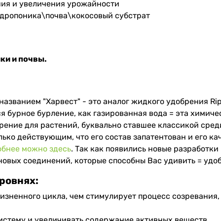
ния и увеличения урожайности
дропоника\почва\кокосовый субстрат
ки и почвы.
азванием "Харвест" - это аналог жидкого удобрения Rip
 бурное бурление, как газированная вода = эта химиче
обрение для растений, буквально ставшее классикой сре
лько действующим, что его состав запатентован и его ка
обнее можно здесь
. Так как появились новые разработки
новых соединений, которые способны Вас удивить = удо
ровнях:
жизненного цикла, чем стимулирует процесс созревания
истему и увеличивать содержание активных веществ.