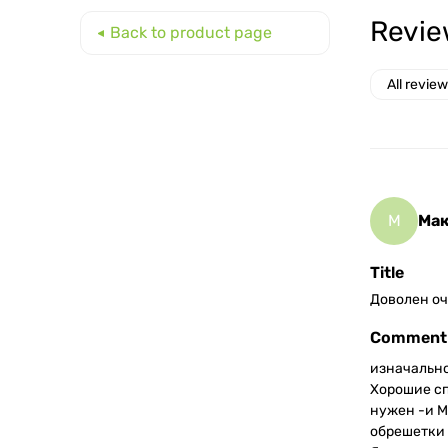
Revie
Back to product page
All revie
М
Ма
Title
Доволен о
Comment
изначально
Хорошие сп
нужен -и М
обрешетки 