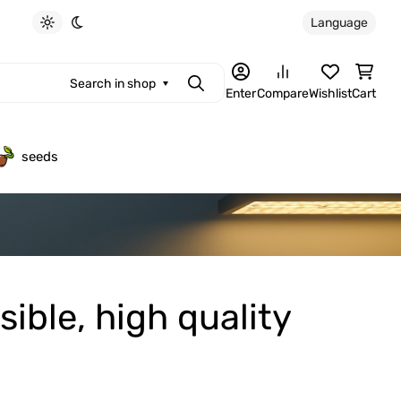
Language
Light theme
Dark theme
Search in shop
Search
Enter
Compare
Wishlist
Cart
seeds
sible, high quality