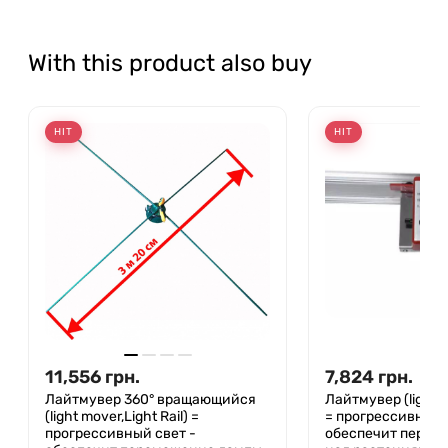
With this product also buy
HIT
HIT
11,556
грн.
7,824
грн.
Лайтмувер 360° вращающийся
Лайтмувер (light m
(light mover,Light Rail) =
= прогрессивный 
прогрессивный свет -
обеспечит перем