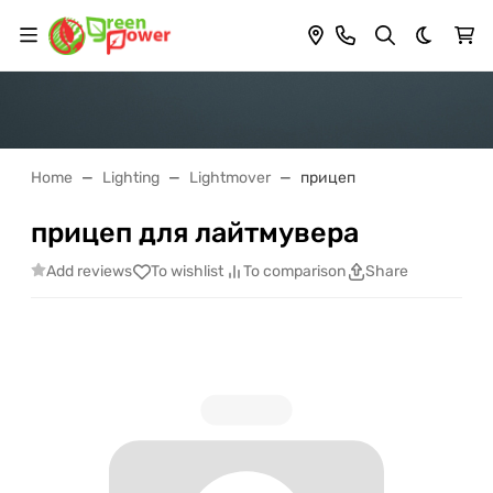
Dark th
Home
Lighting
Lightmover
прицеп
прицеп для лайтмувера
Add reviews
To wishlist
To comparison
Share