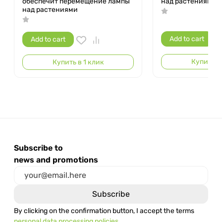
обеспечит перемещение лампы
над растениями
над растениями
Add to cart
Add to cart
Купить в 
Купить в 1 клик
Subscribe to
news and promotions
By clicking on the confirmation button, I accept the terms
personal data processing policies