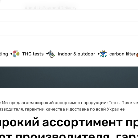
e
About Us
Payment
Delivery
ting
THC tests
indoor & outdoor
carbon filter
Мы предлагаем широкий ассортимент продукции: Тест . Прямые 
изводителя, гарантии качества и доставка по всей Украине
рокий ассортимент пр
от производителя, гар