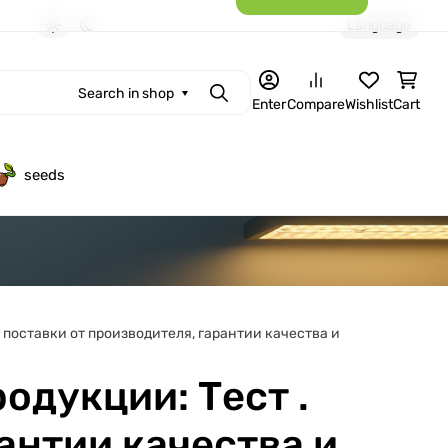
Language
Light theme
Dark theme
Search in shop
Search
Enter
Compare
Wishlist
Cart
seeds
поставки от производителя, гарантии качества и
одукции: Тест .
антии качества и