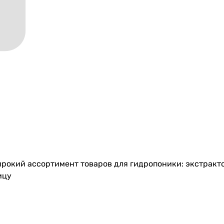
ирокий ассортимент товаров для гидропоники: экстракто
ицу