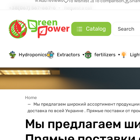
Add reviews
To wishlist
To comparison
Shar
+38(067) 567-667-6
Request a call
Catalog
Hydroponics
Extractors
fertilizers
Ligh
Home
Мы предлагаем широкий ассортимент продукции: 
доставка по всей Украине . Прямые поставки от про
Мы предлагаем ши
Прямые поставки 