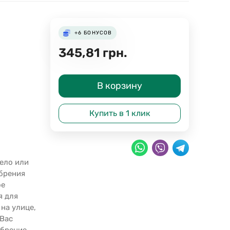
+6
БОНУСОВ
345,81
грн.
В корзину
Купить в 1 клик
нело или
обрения
ое
я для
на улице,
 Вас