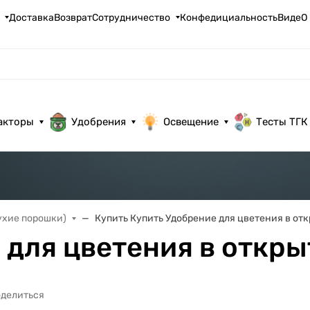
Доставка
Возврат
Сотрудничество
Конфедициальность
ВидеО
акторы
Удобрения
Освещение
Тесты ТГК
ухие порошки)
Купить Купить Удобрение для цветения в отк
для цветения в откры
делиться