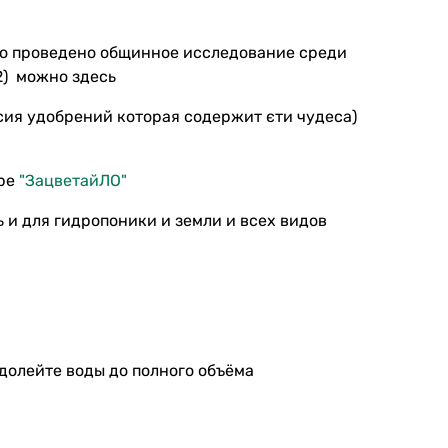
ло проведено общинное исследование среди
и2) можно здесь
сия удобрений которая содержит єти чудеса)
аре
"ЗацветайЛО"
 и для гидропоники и земли и всех видов
долейте воды до полного объёма