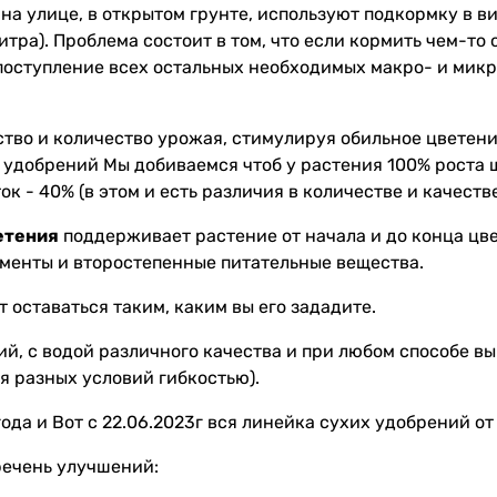
на улице, в открытом грунте, используют подкормку в в
тра). Проблема состоит в том, что если кормить чем-то 
 поступление всех остальных необходимых макро- и микр
и на
тво и количество урожая, стимулируя обильное цветен
 удобрений Мы добиваемся чтоб у растения 100% роста шл
ток - 40% (в этом и есть различия в количестве и качеств
етения
поддерживает растение от начала и до конца цве
менты и второстепенные питательные вещества.
т оставаться таким, каким вы его зададите.
й, с водой различного качества и при любом способе вы
я разных условий гибкостью).
ода и Вот с 22.06.2023г вся линейка сухих удобрений о
речень улучшений: