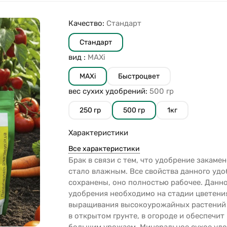
Качество:
Стандарт
Стандарт
вид :
MAXi
MAXi
Быстроцвет
вес сухих удобрений:
500 гр
250 гр
500 гр
1кг
Характеристики
Все характеристики
Брак в связи с тем, что удобрение закаме
стало влажным. Все свойства данного уд
сохранены, оно полностью рабочее. Данн
удобрения необходимо на стадии цветени
выращивания высокоурожайных растений 
в открытом грунте, в огороде и обеспечит