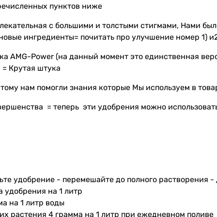
еречисленных пунктов ниже
влекательная с большими и толстыми стигмами, Нами бы
 новые ингредиенты= почитать про улучшение номер 1) 
вка АМG-Power (на данный момент это единственная вер
 = Крутая штука
этому нам помогли знания которые Мы используем в тов
вершенства = теперь эти удобрения можно использовать
ьте удобрение - перемешайте до полного растворения - 
а удобрения на 1 литр
ма на 1 литр воды
их растения 4 грамма на 1 литр при ежедневном поливе