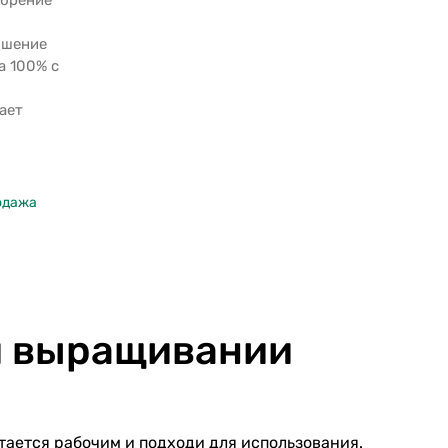
обрение
ошение
а 100% с
ает
одажа
и выращивании
тается рабочим и подходи для использования.