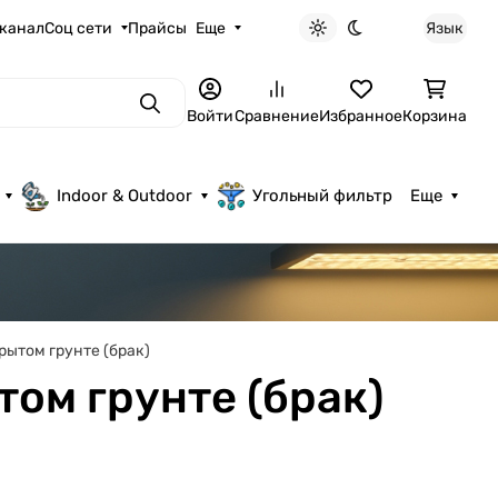
 канал
Соц сети
Прайсы
Еще
Язык
Светлая тема
Темная тема
Поиск
Войти
Сравнение
Избранное
Корзина
Indoor & Outdoor
Угольный фильтр
Еще
рытом грунте (брак)
том грунте (брак)