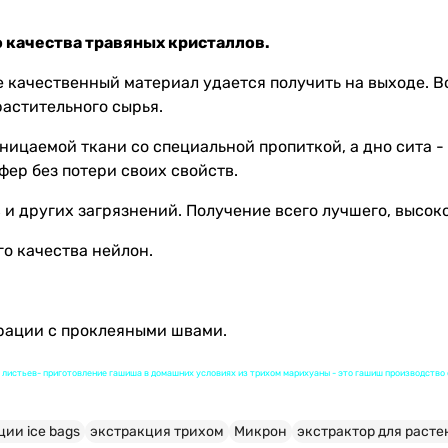
о качества травяных кристаллов.
ее качественный материал удается получить на выходе. 
растительного сырья.
ицаемой ткани со специальной пропиткой, а дно сита - 
ер без потери своих свойств.
 и других загрязнений. Получение всего лучшего, высок
о качества нейлон.
трации с проклеяными швами.
из листьев- приготовление гашиша в домашних условиях из трихом марихуаны - это гашиш производств
ии ice bags
экстракция трихом
Микрон
экстрактор для раст