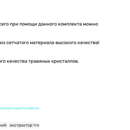
Всего при помощи данного комплекта можно
из сетчатого материала высокого качества!
ого качества травяных кристаллов.
о спомощью ледяной экстракции
ений
экстрактор тгк