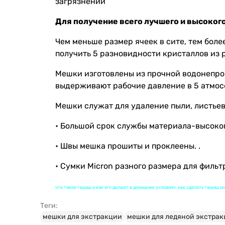
загрязнений
Для получение всего лучшего и высоког
Чем меньше размер ячеек в сите, тем бол
получить 5 разновидности кристаллов из 
Мешки изготовлены из прочной водонепрон
выдерживают рабочие давление в 5 атмосф
Мешки служат для удаление пыли, листьев
• Большой срок службы материала-высоког
• Швы мешка прошиты и проклеены. .
• Сумки Micron разного размера для филь
что такое гашиш и как его делают в домашних условиях, как сделать гашиш 
Теги:
мешки для экстракции
мешки для ледяной экстракц