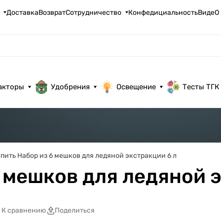
Доставка
Возврат
Сотрудничество
Конфедициальность
ВидеО
акторы
Удобрения
Освещение
Тесты ТГК
пить Набор из 6 мешков для ледяной экстракции 6 л
 мешков для ледяной 
К сравнению
Поделиться