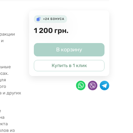
+24
БОНУСА
1 200
грн.
тракции
 и
В корзину
Купить в 1 клик
льные
сах.
для
ого
в и других
е
на
екта
ллов из