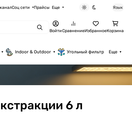
 канал
Соц сети
Прайсы
Еще
Язык
Светлая тема
Темная тема
Поиск
Войти
Сравнение
Избранное
Корзина
Indoor & Outdoor
Угольный фильтр
Еще
экстракции 6 л