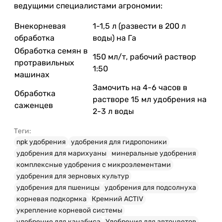
ведущими специалистами агрономии:
Внекорневая
1-1,5 л (развести в 200 л
обработка
воды) на Га
Обработка семян в
150 мл/т, рабочий раствор
протравильных
1:50
машинах
Замочить на 4-6 часов в
Обработка
растворе 15 мл удобрения на
саженцев
2-3 л воды
Теги:
npk удобрения
удобрения для гидропоники
удобрения для марихуаны
минеральные удобрения
комплексные удобрения с микроэлементами
удобрения для зерновых культур
удобрения для пшеницы
удобрения для подсолнуха
корневая подкормка
Кремний ACTIV
укрепление корневой системы
удобрение для канабиса
Удобрения для автоцветов