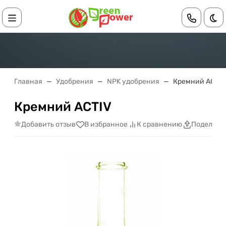
Те
Главная
Удобрения
NPK удобрения
Кремний ACTIV
Кремний ACTIV
Добавить отзыв
В избранное
К сравнению
Поделить