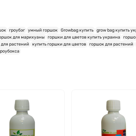
шок
гроубэг
умный горшок
Growbag купить
grow bag купить у
оршок для марихуаны
горшки для цветов купить украина
горшо
 для растений
купить горшки для цветов
горшок для растений
гроубокса