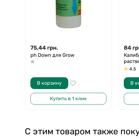
75,44
грн.
84
гр
ph Down для Grow
Калиб
раств
4.5
В корзину
В к
Купить в 1 клик
С этим товаром также пок