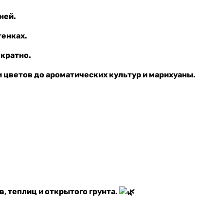
рней.
тенках.
ократно.
и цветов до ароматических культур и марихуаны.
, теплиц и открытого грунта.