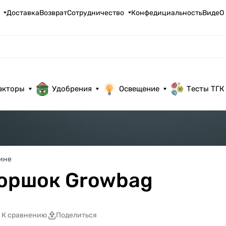
Доставка
Возврат
Сотрудничество
Конфедициальность
ВидеО
акторы
Удобрения
Освещение
Тесты ТГК
ине
горшок Growbag
К сравнению
Поделиться