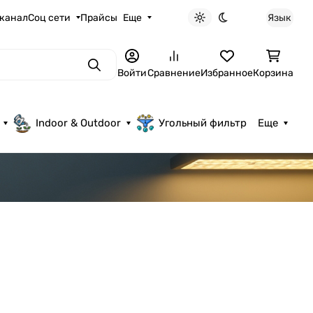
 канал
Соц сети
Прайсы
Еще
Язык
Светлая тема
Темная тема
Поиск
Войти
Сравнение
Избранное
Корзина
Indoor & Outdoor
Угольный фильтр
Еще