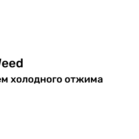
Weed
ем холодного отжима