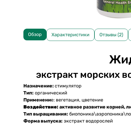
Обзор
Характеристики
Отзывы (2)
Жид
экстракт морских в
Назначение:
стимулятор
Тип:
органический
Применени
е: вегетация, цветение
Воздействие:
активное развитие корней, л
Тип выращивания:
биопоника\аэропоника\по
Форма выпуска:
экстракт водорослей