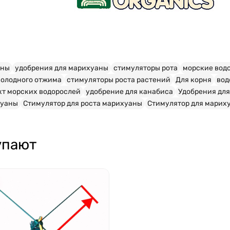
аны
удобрения для марихуаны
стимуляторы рота
морские вод
холодного отжима
стимуляторы роста растений
Для корня
вод
кт морских водорослей
удобрение для канабиса
Удобрения для
хуаны
Стимулятор для роста марихуаны
Стимулятор для марих
упают