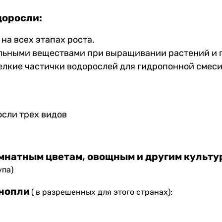
доросли:
на всех этапах роста.
льными веществами при выращивании растений и п
мелкие частички водорослей для гидропонной смеси
осли трех видов
мнатным цветам, овощным и другим культу
упа)
нопли
( в разрешенных для этого странах):