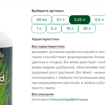
Выберите артикул:
60 мл
0,1 л
0,25 л
0,5 л
1 л
5 л
10 л
20 л
Характеристики
Все характеристики
вызывает активное развитие корней и лис
также способствует формированию более
цветков и плодов. Bio Weed действует соо
всеми видами удобрений, обеспечивая эн
здоровый рост растений. Bio Weed - можн
использовать с любыми питательными ве
при выращивании растений, в любом субс
просто земле.
Все описание
Категории:
Стимуляторы
Вегетация