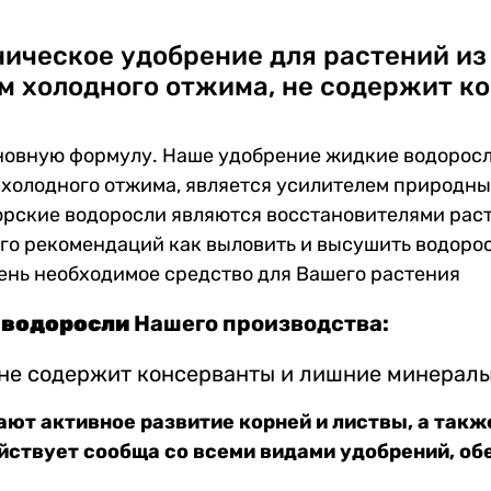
ническое удобрение для растений из
м холодного отжима, не содержит к
новную формулу. Наше удобрение жидкие водоросли
м холодного отжима, является усилителем природны
морские водоросли являются восстановителями рас
ого рекомендаций как выловить и высушить водорос
чень необходимое средство для Вашего растения
 водоросли
Нашего производства:
не содержит консерванты и лишние минерал
ют активное развитие корней и листвы, а так
ействует сообща со всеми видами удобрений, о