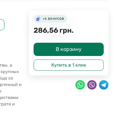
+5
БОНУСОВ
286,56
грн.
В корзину
Купить в 1 клик
твы, а
 крупных
бща со
ергичный и
о
ществами
трате и