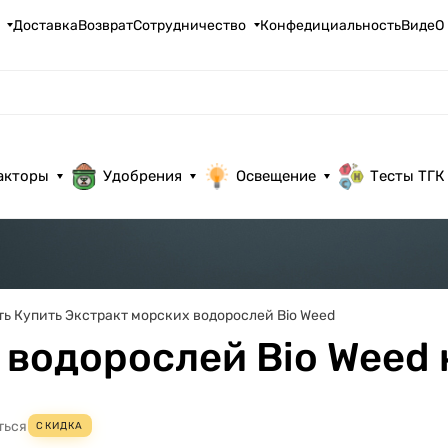
Доставка
Возврат
Сотрудничество
Конфедициальность
ВидеО
акторы
Удобрения
Освещение
Тесты ТГК
ть Купить Экстракт морских водорослей Bio Weed
 водорослей Bio Weed 
ться
СКИДКА