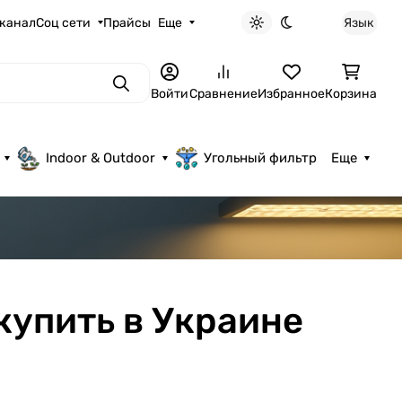
 канал
Соц сети
Прайсы
Еще
Язык
Светлая тема
Темная тема
Поиск
Войти
Сравнение
Избранное
Корзина
Indoor & Outdoor
Угольный фильтр
Еще
купить в Украине