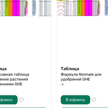
ица
Таблица
сивная таблица
Формула Normale для
ение растений
удобрений GHE
ениями GHE
орзину
В корзину