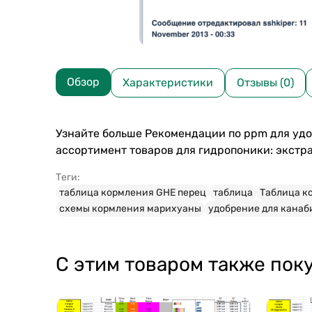
Обзор
Характеристики
Отзывы (0)
Узнайте больше Рекомендации по ppm для уд
ассортимент товаров для гидропоники: экстра
Теги:
таблица кормления GHE перец
таблица
Таблица к
схемы кормления марихуаны
удобрение для канаб
С этим товаром также пок