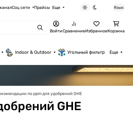
 канал
Соц сети
Прайсы
Еще
Язык
Светлая тема
Темная тема
Поиск
Войти
Сравнение
Избранное
Корзина
Indoor & Outdoor
Угольный фильтр
Еще
екомендации по ppm для удобрений GHE
удобрений GHE