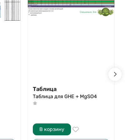
Таблица
Таб
Таблица для GHE + MgSO4
GHE 
корм
В корзину
В 