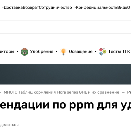
Доставка
Возврат
Сотрудничество
Конфедициальность
ВидеО
акторы
Удобрения
Освещение
Тесты ТГК
МНОГО Таблиц кормления Flora series GHE и их сравнение
Р
ендации по ppm для 
делиться