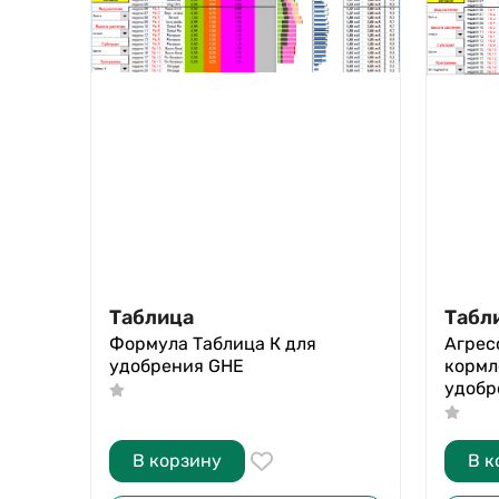
Таблица
Табл
Формула Таблица К для
Агрес
удобрения GHE
кормл
удобр
В корзину
В к