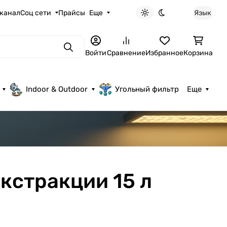
 канал
Соц сети
Прайсы
Еще
Язык
Светлая тема
Темная тема
Поиск
Войти
Сравнение
Избранное
Корзина
Indoor & Outdoor
Угольный фильтр
Еще
кстракции 15 л