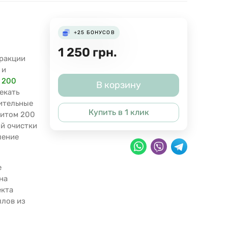
+25
БОНУСОВ
1 250
грн.
тракции
 и
,
200
В корзину
екать
ительные
Купить в 1 клик
ситом 200
ой очистки
ление
е
на
екта
ллов из