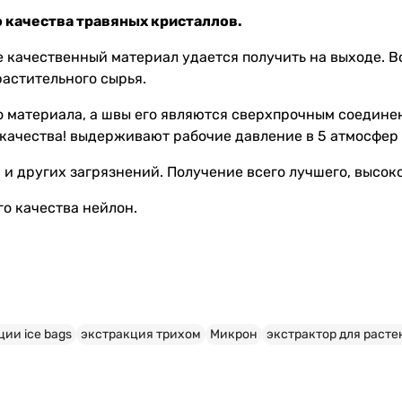
о качества травяных кристаллов.
ее качественный материал удается получить на выходе. 
растительного сырья.
о материала, а швы его являются сверхпрочным соедине
о качества! выдерживают рабочие давление в 5 атмосфер 
 и других загрязнений. Получение всего лучшего, высок
о качества нейлон.
из листьев- приготовление гашиша в домашних условиях из трихом марихуаны - это гашиш производств
ии ice bags
экстракция трихом
Микрон
экстрактор для раст