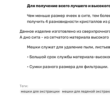
Для получение всего лучшего и высоког
Чем меньше размер ячеек в сите, тем бол
получить 4 разновидности кристаллов из 
Данное изделие изготовлено из сверхпрочног
А дно сита - из сетчатого материала высоког
Мешки служат для удаление пыли, листьев
• Большой срок службы материала-высоког
• Сумки разного размера для фильтрации.
что такое гашиш и как его делают в домашних условиях, как сделать гашиш 
Теги:
мешки для экстракции
мешки для ледяной экстракц