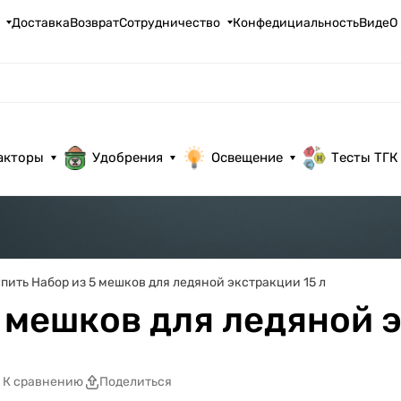
Доставка
Возврат
Сотрудничество
Конфедициальность
ВидеО
акторы
Удобрения
Освещение
Тесты ТГК
пить Набор из 5 мешков для ледяной экстракции 15 л
 мешков для ледяной э
К сравнению
Поделиться