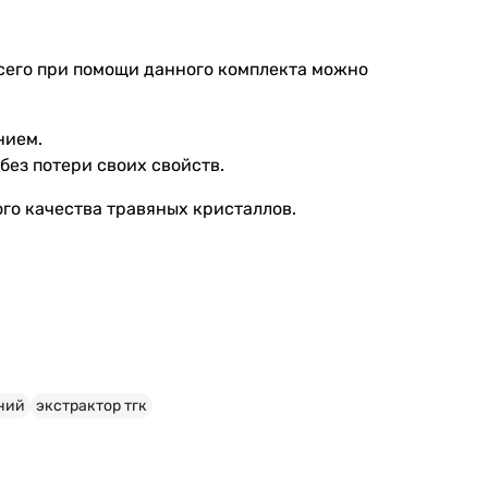
Всего при помощи данного комплекта можно
нием.
без потери своих свойств.
ого качества травяных кристаллов.
о спомощью ледяной экстракции
ений
экстрактор тгк