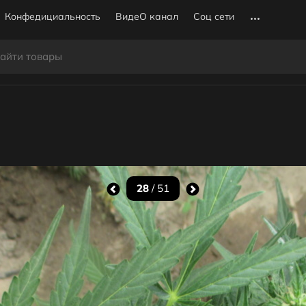
Конфедициальность
ВидеО канал
Соц сети
28
/ 51