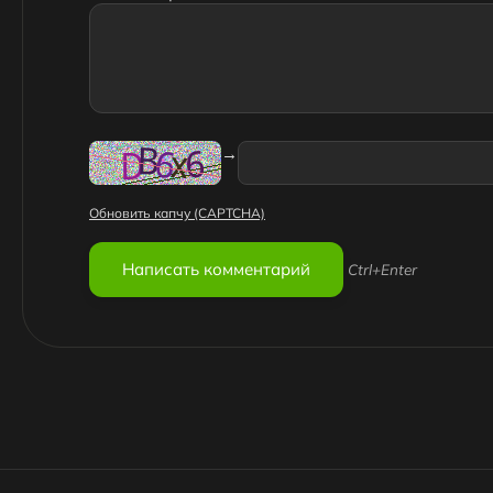
→
Обновить капчу (CAPTCHA)
Ctrl+Enter