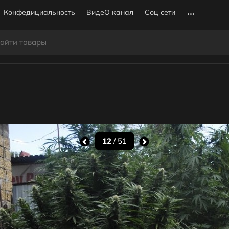
Конфедициальность
ВидеО канал
Соц сети
12
/ 51